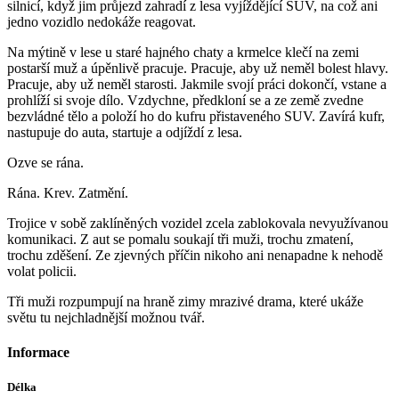
silnicí, když jim průjezd zahradí z lesa vyjíždějící SUV, na což ani
jedno vozidlo nedokáže reagovat.
Na mýtině v lese u staré hajného chaty a krmelce klečí na zemi
postarší muž a úpěnlivě pracuje. Pracuje, aby už neměl bolest hlavy.
Pracuje, aby už neměl starosti. Jakmile svojí práci dokončí, vstane a
prohlíží si svoje dílo. Vzdychne, předkloní se a ze země zvedne
bezvládné tělo a položí ho do kufru přistaveného SUV. Zavírá kufr,
nastupuje do auta, startuje a odjíždí z lesa.
Ozve se rána.
Rána. Krev. Zatmění.
Trojice v sobě zaklíněných vozidel zcela zablokovala nevyužívanou
komunikaci. Z aut se pomalu soukají tři muži, trochu zmatení,
trochu zděšení. Ze zjevných příčin nikoho ani nenapadne k nehodě
volat policii.
Tři muži rozpumpují na hraně zimy mrazivé drama, které ukáže
světu tu nejchladnější možnou tvář.
Informace
Délka