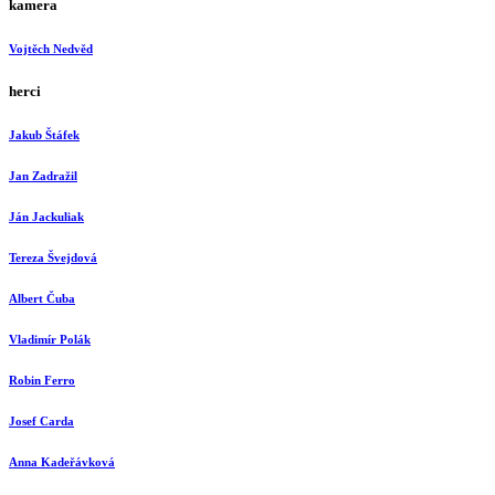
kamera
Vojtěch Nedvěd
herci
Jakub Štáfek
Jan Zadražil
Ján Jackuliak
Tereza Švejdová
Albert Čuba
Vladimír Polák
Robin Ferro
Josef Carda
Anna Kadeřávková