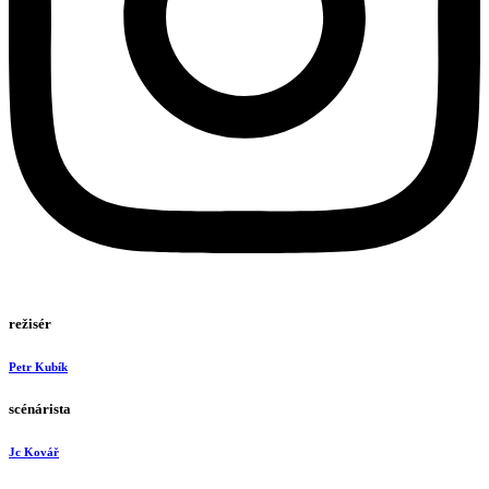
režisér
Petr Kubík
scénárista
Jc Kovář