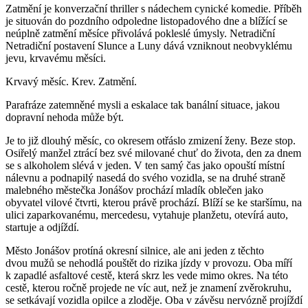
Zatmění je konverzační thriller s nádechem cynické komedie. Příběh
je situován do pozdního odpoledne listopadového dne a blížící se
neúplně zatmění měsíce přivolává pokleslé úmysly. Netradiční
Netradiční postavení Slunce a Luny dává vzniknout neobvyklému
jevu, krvavému měsíci.
Krvavý měsíc. Krev. Zatmění.
Parafráze zatemněné mysli a eskalace tak banální situace, jakou
dopravní nehoda může být.
Je to již dlouhý měsíc, co okresem otřáslo zmizení ženy. Beze stop.
Osiřelý manžel ztrácí bez své milované chuť do života, den za dnem
se s alkoholem slévá v jeden. V ten samý čas jako opouští místní
nálevnu a podnapilý nasedá do svého vozidla, se na druhé straně
malebného městečka Jonášov prochází mladík oblečen jako
obyvatel vilové čtvrti, kterou právě prochází. Blíží se ke staršímu, na
ulici zaparkovanému, mercedesu, vytahuje planžetu, otevírá auto,
startuje a odjíždí.
Město Jonášov protíná okresní silnice, ale ani jeden z těchto
dvou mužů se nehodlá pouštět do rizika jízdy v provozu. Oba míří
k zapadlé asfaltové cestě, která skrz les vede mimo okres. Na této
cestě, kterou ročně projede ne víc aut, než je znamení zvěrokruhu,
se setkávají vozidla opilce a zloděje. Oba v závěsu nervózně projíždí