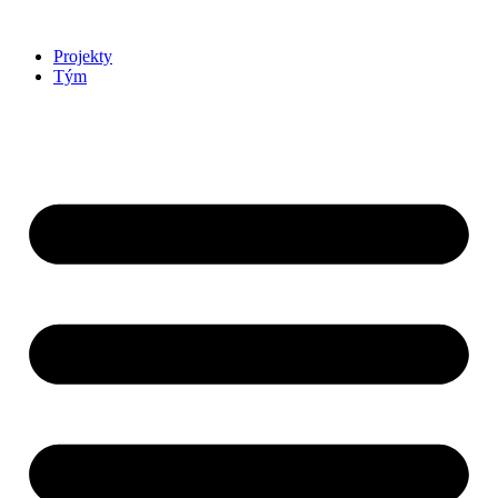
Přejít
k
Projekty
obsahu
Tým